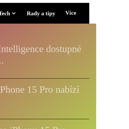
Více
Tech
Rady a tipy
ntelligence dostupné
..
iPhone 15 Pro nabízí