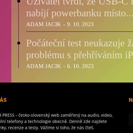
Uživatel tvrdí, že USB-C 
Mobily 
nabíjí powerbanku místo..
ADAM JACIK
-
9. 10. 2023
Počáteční test neukazuje ž
problému s přehříváním iP
ADAM JACIK
-
6. 10. 2023
NÁS
N
 PRESS - česko-slovenský web zaměřený na audio, video,
lní telefony a technologie obecně. Denně zde najdete
nky, recenze a testy. Vážíme si toho, že nás čteš.