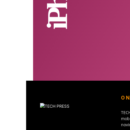
O 
TECH
mobi
novi