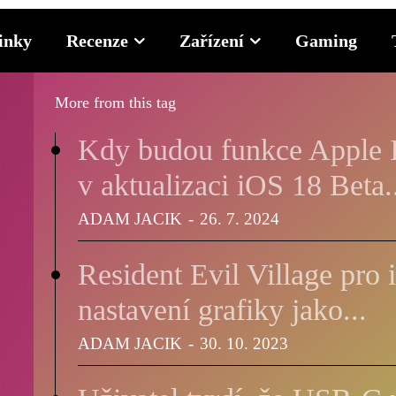
inky
Recenze
Zařízení
Gaming
More from this tag
Kdy budou funkce Apple I
v aktualizaci iOS 18 Beta.
ADAM JACIK
-
26. 7. 2024
HLEDAT...
Resident Evil Village pro 
nastavení grafiky jako...
Android
ADAM JACIK
-
30. 10. 2023
Apple