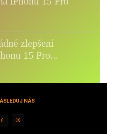
na iPhonu 15 Pro
Recenze
.
ádné zlepšení
honu 15 Pro...
ÁSLEDUJ NÁS