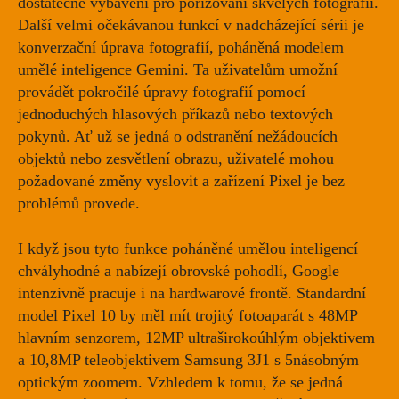
dostatečně vybaveni pro pořizování skvělých fotografií.
Další velmi očekávanou funkcí v nadcházející sérii je
konverzační úprava fotografií, poháněná modelem
umělé inteligence Gemini. Ta uživatelům umožní
provádět pokročilé úpravy fotografií pomocí
jednoduchých hlasových příkazů nebo textových
pokynů. Ať už se jedná o odstranění nežádoucích
objektů nebo zesvětlení obrazu, uživatelé mohou
požadované změny vyslovit a zařízení Pixel je bez
problémů provede.
I když jsou tyto funkce poháněné umělou inteligencí
chvályhodné a nabízejí obrovské pohodlí, Google
intenzivně pracuje i na hardwarové frontě. Standardní
model Pixel 10 by měl mít trojitý fotoaparát s 48MP
hlavním senzorem, 12MP ultraširokoúhlým objektivem
a 10,8MP teleobjektivem Samsung 3J1 s 5násobným
optickým zoomem. Vzhledem k tomu, že se jedná