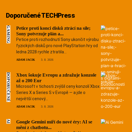
Doporučené TECHPress
GAMING
Petice proti konci disků ztrácí na síle;
Sony potvrzuje plán a...
Petice proti rozhodnutí Sony ukončit výrobu
fyzických disků pro nové PlayStation hry od
ledna 2028 rychle ztratila...
ADAM JACIK
3. 8. 2026
DOPORUČENÉ
Xbox šokuje Evropu a zdražuje konzole
až o 200 Eur
Microsoft v tichosti zvýšil ceny konzolí Xbox
Series X a Series S v Evropě — a jde o
největší cenový...
ADAM JACIK
3. 8. 2026
AI
Google Gemini míří do nové éry: AI se
mění z chatbotu...