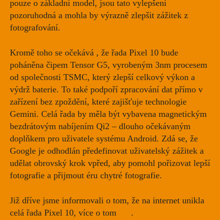
pouze o základní model, jsou tato vylepšení
pozoruhodná a mohla by výrazně zlepšit zážitek z
fotografování.
Kromě toho se očekává , že řada Pixel 10 bude
poháněna čipem Tensor G5, vyrobeným 3nm procesem
od společnosti TSMC, který zlepší celkový výkon a
výdrž baterie. To také podpoří zpracování dat přímo v
zařízení bez zpoždění, které zajišťuje technologie
Gemini. Celá řada by měla být vybavena magnetickým
bezdrátovým nabíjením Qi2 – dlouho očekávaným
doplňkem pro uživatele systému Android. Zdá se, že
Google je odhodlán předefinovat uživatelský zážitek a
udělat obrovský krok vpřed, aby pomohl pořizovat lepší
fotografie a přijmout éru chytré fotografie.
Již dříve jsme informovali o tom, že na internet unikla
celá řada Pixel 10, více o tom
zde
.