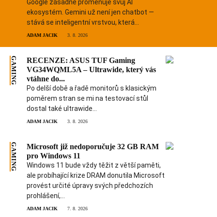
Google zásadně proměňuje svůj AI
ekosystém. Gemini už není jen chatbot —
stává se inteligentní vrstvou, která...
ADAM JACIK
3. 8. 2026
GAMING
RECENZE: ASUS TUF Gaming
VG34WQML5A – Ultrawide, který vás
vtáhne do...
Po delší době a řadě monitorů s klasickým
poměrem stran se mi na testovací stůl
dostal také ultrawide...
ADAM JACIK
3. 8. 2026
GAMING
Microsoft již nedoporučuje 32 GB RAM
pro Windows 11
Windows 11 bude vždy těžit z větší paměti,
ale probíhající krize DRAM donutila Microsoft
provést určité úpravy svých předchozích
prohlášení,...
ADAM JACIK
7. 8. 2026