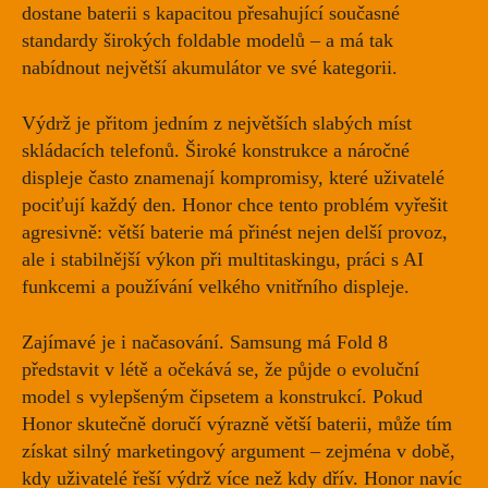
dostane baterii s kapacitou přesahující současné
standardy širokých foldable modelů – a má tak
nabídnout největší akumulátor ve své kategorii.
Výdrž je přitom jedním z největších slabých míst
skládacích telefonů. Široké konstrukce a náročné
displeje často znamenají kompromisy, které uživatelé
pociťují každý den. Honor chce tento problém vyřešit
agresivně: větší baterie má přinést nejen delší provoz,
ale i stabilnější výkon při multitaskingu, práci s AI
funkcemi a používání velkého vnitřního displeje.
Zajímavé je i načasování. Samsung má Fold 8
představit v létě a očekává se, že půjde o evoluční
model s vylepšeným čipsetem a konstrukcí. Pokud
Honor skutečně doručí výrazně větší baterii, může tím
získat silný marketingový argument – zejména v době,
kdy uživatelé řeší výdrž více než kdy dřív. Honor navíc