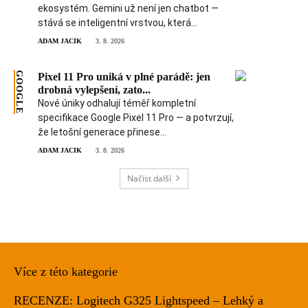
ekosystém. Gemini už není jen chatbot —
stává se inteligentní vrstvou, která...
ADAM JACIK
3. 8. 2026
GOOGLE
Pixel 11 Pro uniká v plné parádě: jen
drobná vylepšení, zato...
Nové úniky odhalují téměř kompletní
specifikace Google Pixel 11 Pro — a potvrzují,
že letošní generace přinese...
ADAM JACIK
3. 8. 2026
Načíst další
Více z této kategorie
RECENZE: Logitech G325 Lightspeed – Lehký a