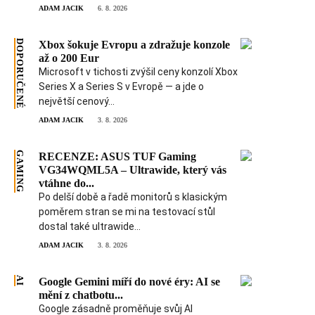
ADAM JACIK
6. 8. 2026
DOPORUČENÉ
Xbox šokuje Evropu a zdražuje konzole
až o 200 Eur
Microsoft v tichosti zvýšil ceny konzolí Xbox
Series X a Series S v Evropě — a jde o
největší cenový...
ADAM JACIK
3. 8. 2026
GAMING
RECENZE: ASUS TUF Gaming
VG34WQML5A – Ultrawide, který vás
vtáhne do...
Po delší době a řadě monitorů s klasickým
poměrem stran se mi na testovací stůl
dostal také ultrawide...
ADAM JACIK
3. 8. 2026
AI
Google Gemini míří do nové éry: AI se
mění z chatbotu...
Google zásadně proměňuje svůj AI