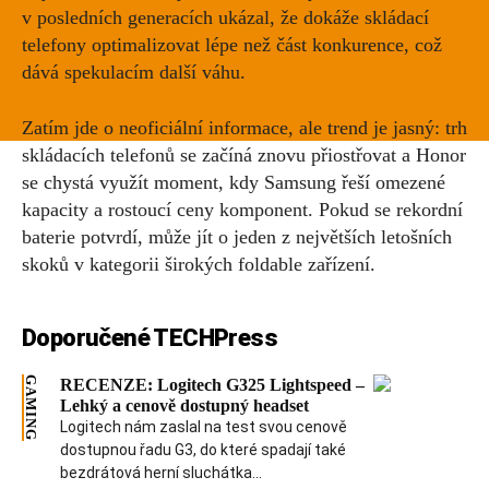
v posledních generacích ukázal, že dokáže skládací
telefony optimalizovat lépe než část konkurence, což
dává spekulacím další váhu.
Zatím jde o neoficiální informace, ale trend je jasný: trh
skládacích telefonů se začíná znovu přiostřovat a Honor
se chystá využít moment, kdy Samsung řeší omezené
kapacity a rostoucí ceny komponent. Pokud se rekordní
baterie potvrdí, může jít o jeden z největších letošních
skoků v kategorii širokých foldable zařízení.
Doporučené TECHPress
GAMING
RECENZE: Logitech G325 Lightspeed –
Lehký a cenově dostupný headset
Logitech nám zaslal na test svou cenově
dostupnou řadu G3, do které spadají také
bezdrátová herní sluchátka...