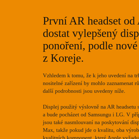
První AR headset od
dostat vylepšený dis
ponoření, podle nové
z Koreje.
Vzhledem k tomu, že k jeho uvedení na tr
nositelné zařízení by mohlo zaznamenat r
další podrobnosti jsou uvedeny níže.
Displej použitý výslovně na AR headset
a bude pocházet od Samsungu i LG.
V pří
jsou také nasmlouvaní na poskytování disp
Max, takže pokud jde o kvalitu, oba výrob
kvalitních komponent, které Apple vyžadu