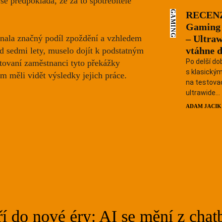
 se předpokládá, že za to spotřebitelé
GAMING
RECENZ
Gamin
– Ultraw
ala značný podíl zpoždění a vzhledem
vtáhne d
d sedmi lety
, muselo dojít k podstatným
Po delší do
ntovaní zaměstnanci tyto překážky
s klasický
m měli vidět výsledky jejich práce.
na testovac
ultrawide...
ADAM JACIK
 do nové éry: AI se mění z chatb