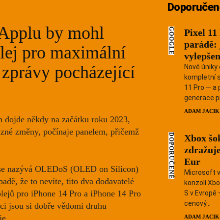
Doporučen
 Applu by mohl
GOOGLE
Pixel 11
parádě:
plej pro maximální
vylepšení
 zprávy pocházející
Nové úniky 
kompletní s
11 Pro — a p
generace př
HLEDAT...
ADAM JACIK
h dojde někdy na začátku roku 2023,
ůzné změny, počínaje panelem, přičemž
DOPORUČENÉ
Xbox šo
zdražuje
Android
Eur
u se nazývá OLEDoS (OLED on Silicon)
Microsoft v
padě, že to nevíte, tito dva dodavatelé
Apple
konzolí Xbo
lejů pro iPhone 14 Pro a iPhone 14 Pro
S v Evropě 
cenový...
ci jsou si dobře vědomi druhu
Mobily 
je.
ADAM JACIK