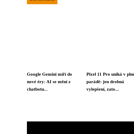
Google Gemini míří do
Pixel 11 Pro uniká v pln
nové éry: AI se mění z
parádě: jen drobná
chatbotu...
vylepšení, zato...