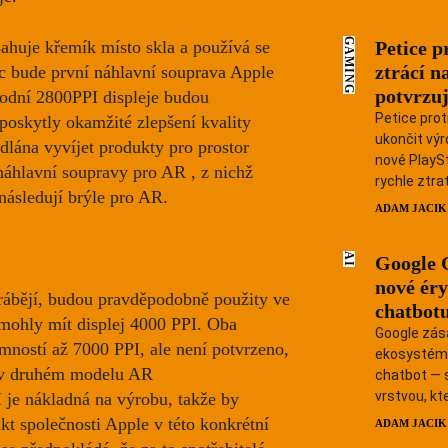
GAMING
Petice p
ahuje křemík místo skla a používá se
ztrácí n
c bude první náhlavní souprava Apple
potvrzuj
odní 2800PPI displeje budou
Petice prot
oskytly okamžité zlepšení kvality
ukončit výr
dlána vyvíjet produkty pro prostor
nové PlaySt
 náhlavní soupravy pro AR
, z nichž
rychle ztrati
následují brýle pro AR.
ADAM JACIK
AI
Google 
nové éry
ábějí, budou pravděpodobně použity ve
chatbotu
y mohly mít
displej 4000 PPI.
Oba
Google zás
mností až 7000 PPI, ale není potvrzeno,
ekosystém.
y v druhém modelu AR
chatbot — s
vrstvou, kte
 je nákladná na výrobu, takže by
t společnosti Apple v této konkrétní
ADAM JACIK