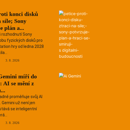
roti konci disků
a síle; Sony
e plán a...
i rozhodnutí Sony
obu fyzických disků pro
ation hry od ledna 2028
la...
3. 8. 2026
Gemini míří do
: AI se mění z
...
adně proměňuje svůj AI
 Gemini už není jen
tává se inteligentní
rá...
3. 8. 2026