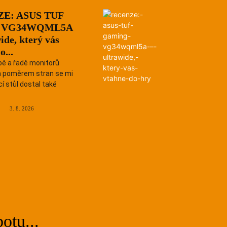
E: ASUS TUF
g VG34WQML5A
ide, který vás
o...
bě a řadě monitorů
m poměrem stran se mi
í stůl dostal také
3. 8. 2026
otu...