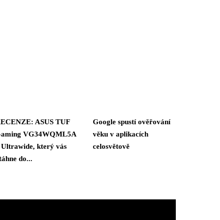
ECENZE: ASUS TUF
Google spustí ověřování
aming VG34WQML5A
věku v aplikacích
 Ultrawide, který vás
celosvětově
táhne do...