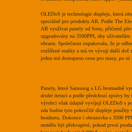
OLEDoS je technologie displeje, která obs
speciálně pro produkty AR. Podle The Ele
AR využívat panely od Sony, přičemž pův
upgradovány na 3500PPI, aby uživatelům p
obrazu. Společnost zopakovala, že je odho
rozšířené reality a má
ve vývoji další dvě
jedna má dostupnou cenu pro masy, po ní 
Panely, které Samsung a LG hromadně vyr
druhé iteraci a podle předchozí zprávy b
výrobci však údajně vyvíjejí OLEDoS s je
zda budou tyto pokročilé displeje použit
headsetu. Dokonce i obrazovka s 3500 PPI
nemělo být překvapivé, pokud první produk