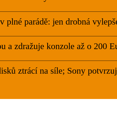
v plné parádě: jen drobná vylepše
u a zdražuje konzole až o 200 E
isků ztrácí na síle; Sony potvrzuj