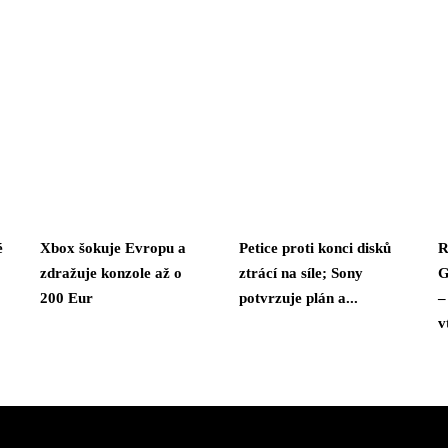
é
Xbox šokuje Evropu a
Petice proti konci disků
R
zdražuje konzole až o
ztrácí na síle; Sony
G
200 Eur
potvrzuje plán a...
–
v