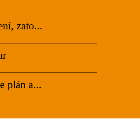
ní, zato...
ur
e plán a...