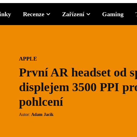
inky
Recenze
Zařízení
Gaming
APPLE
První AR headset od s
displejem 3500 PPI pr
pohlcení
Autor:
Adam Jacik