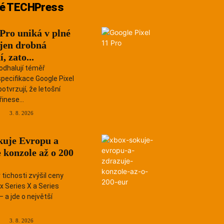
é TECHPress
 Pro uniká v plné
 jen drobná
, zato...
odhalují téměř
pecifikace Google Pixel
otvrzují, že letošní
inese...
3. 8. 2026
kuje Evropu a
 konzole až o 200
 tichosti zvýšil ceny
x Series X a Series
— a jde o největší
Recenze
3. 8. 2026