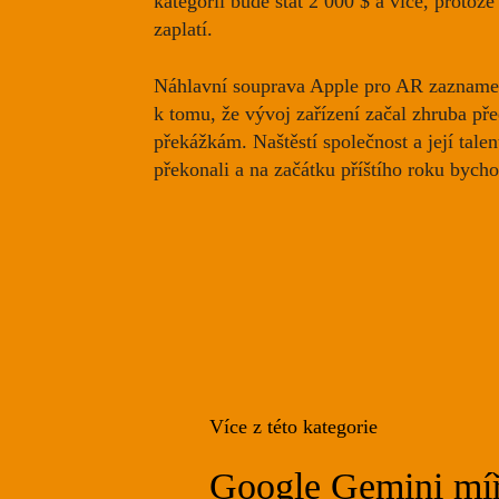
kategorii
bude stát 2 000 $ a více
, protože
zaplatí.
Náhlavní souprava Apple pro AR zaznamen
k tomu, že vývoj zařízení
začal zhruba pře
překážkám. Naštěstí společnost a její tale
překonali a na začátku příštího roku bycho
Více z této kategorie
Google Gemini míří