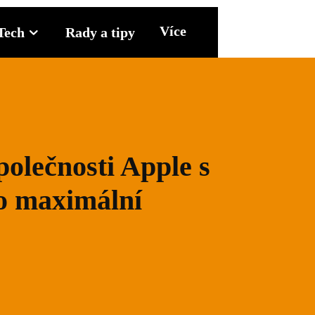
Více
Tech
Rady a tipy
polečnosti Apple s
o maximální