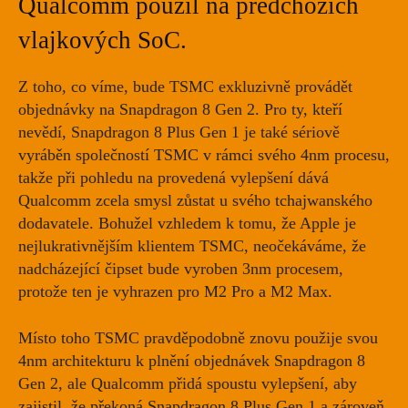
Qualcomm použil na předchozích
vlajkových SoC.
Z toho, co víme, bude TSMC exkluzivně provádět
objednávky na Snapdragon 8 Gen 2. Pro ty, kteří
nevědí, Snapdragon 8 Plus Gen 1 je také sériově
vyráběn společností TSMC v rámci svého 4nm procesu,
takže při pohledu na provedená vylepšení dává
Qualcomm zcela smysl zůstat u svého tchajwanského
dodavatele. Bohužel vzhledem k tomu, že Apple je
nejlukrativnějším klientem TSMC, neočekáváme, že
nadcházející čipset bude vyroben 3nm procesem,
protože ten je
vyhrazen
pro M2 Pro a M2 Max.
Místo toho TSMC pravděpodobně znovu použije svou
4nm architekturu k plnění objednávek Snapdragon 8
Gen 2, ale Qualcomm přidá spoustu vylepšení, aby
zajistil, že překoná Snapdragon 8 Plus Gen 1 a zároveň