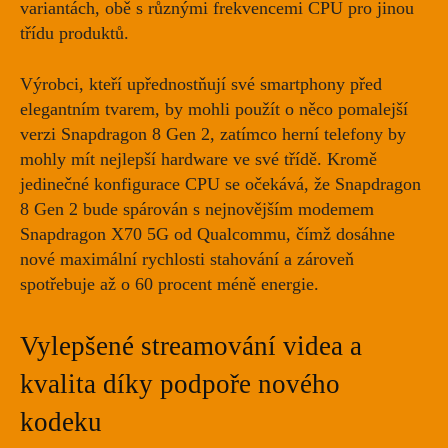
variantách
, obě s různými frekvencemi CPU pro jinou
třídu produktů.
Výrobci, kteří upřednostňují své smartphony před
elegantním tvarem, by mohli použít o něco pomalejší
verzi Snapdragon 8 Gen 2, zatímco herní telefony by
mohly mít nejlepší hardware ve své třídě. Kromě
jedinečné konfigurace CPU se očekává, že Snapdragon
8 Gen 2 bude spárován s nejnovějším
modemem
Snapdragon X70 5G
od Qualcommu, čímž dosáhne
nové maximální rychlosti stahování a zároveň
spotřebuje až o 60 procent méně energie.
Vylepšené streamování videa a
kvalita díky podpoře nového
kodeku