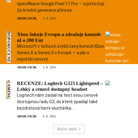
specifikace Google Pixel 11 Pro — a potvrzují,
že letošní generace přinese...
ADAM JACIK
3. 8. 2026
DOPORUČENÉ
Xbox šokuje Evropu a zdražuje konzole
až o 200 Eur
Microsoft v tichosti zvýšil ceny konzolí Xbox
Series X a Series S v Evropě — a jde o
největší cenový...
ADAM JACIK
3. 8. 2026
GAMING
RECENZE: Logitech G325 Lightspeed –
Lehký a cenově dostupný headset
Logitech nám zaslal na test svou cenově
dostupnou řadu G3, do které spadají také
bezdrátová herní sluchátka...
ADAM JACIK
6. 8. 2026
Načíst další