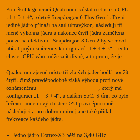
Po několik generací Qualcomm zůstal u clusteru CPU
„1 + 3 + 4“, včetně Snapdragon 8 Plus Gen 1. První
jediné jádro přináší na stůl ultravýkon, následují tři
méně výkonná jádra a nakonec čtyři jádra zaměřená
pouze na efektivitu. Snapdragon 8 Gen 2 by se mohl
ubírat jiným směrem s
konfigurací „1 + 4 + 3“
. Tento
cluster CPU vám může znít divně, a to proto, že je.
Qualcomm zjevně místo tří zlatých jader hodlá použít
čtyři, čímž pravděpodobně získá výhodu proti nově
oznámenému
MediaTek Dimensity 9200
, který má
konfiguraci „1 + 3 + 4“, a dalším SoC. S tím, co bylo
řečeno, bude nový cluster CPU pravděpodobně
následující a pro dobrou míru jsme také přidali
frekvence každého jádra.
Jedno jádro Cortex-X3 běží na 3,40 GHz