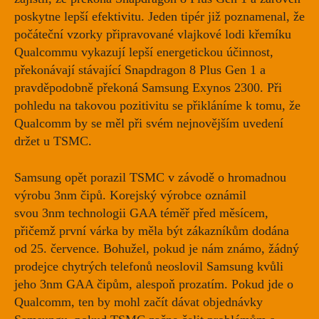
poskytne lepší efektivitu. Jeden tipér již poznamenal, že
počáteční vzorky připravované vlajkové lodi křemíku
Qualcommu vykazují
lepší energetickou účinnost
,
překonávají stávající Snapdragon 8 Plus Gen 1 a
pravděpodobně překoná Samsung Exynos 2300. Při
pohledu na takovou pozitivitu se přikláníme k tomu, že
Qualcomm by se měl při svém nejnovějším uvedení
držet u TSMC.
Samsung opět porazil TSMC v závodě o hromadnou
výrobu 3nm čipů. Korejský výrobce oznámil
svou
3nm
technologii GAA téměř před měsícem,
přičemž první várka by měla být
zákazníkům dodána
od 25. července
. Bohužel, pokud je nám známo, žádný
prodejce chytrých telefonů neoslovil Samsung kvůli
jeho 3nm GAA čipům, alespoň prozatím. Pokud jde o
Qualcomm, ten by mohl začít dávat objednávky