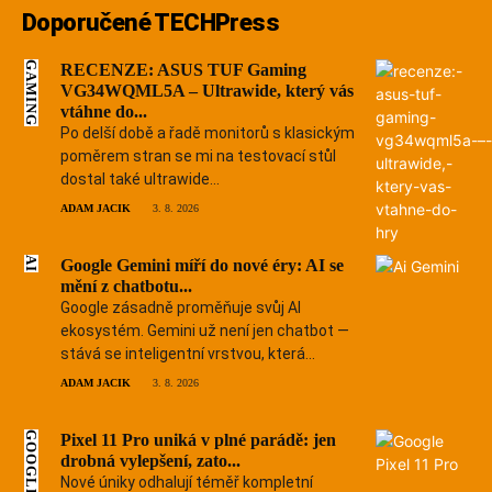
Doporučené TECHPress
GAMING
RECENZE: ASUS TUF Gaming
VG34WQML5A – Ultrawide, který vás
vtáhne do...
Po delší době a řadě monitorů s klasickým
poměrem stran se mi na testovací stůl
dostal také ultrawide...
ADAM JACIK
3. 8. 2026
AI
Google Gemini míří do nové éry: AI se
mění z chatbotu...
Google zásadně proměňuje svůj AI
ekosystém. Gemini už není jen chatbot —
stává se inteligentní vrstvou, která...
ADAM JACIK
3. 8. 2026
GOOGLE
Pixel 11 Pro uniká v plné parádě: jen
drobná vylepšení, zato...
Nové úniky odhalují téměř kompletní