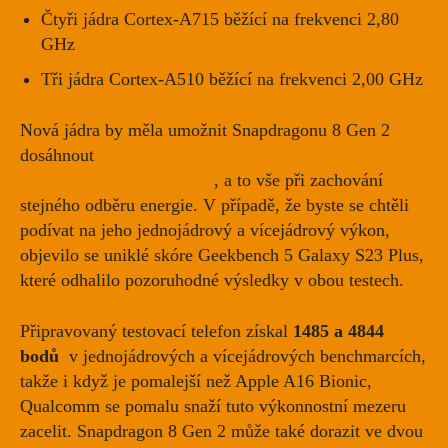
Čtyři jádra Cortex-A715 běžící na frekvenci 2,80
GHz
Tři jádra Cortex-A510 běžící na frekvenci 2,00 GHz
Nová jádra by měla umožnit Snapdragonu 8 Gen 2
dosáhnout
20procentního zvýšení výkonu
oproti
Snapdragonu 8 Plus Gen 1
, a to vše při zachování
stejného odběru energie. V případě, že byste se chtěli
podívat na jeho jednojádrový a vícejádrový výkon,
objevilo se
uniklé skóre Geekbench 5
Galaxy S23 Plus,
které odhalilo pozoruhodné výsledky v obou testech.
Připravovaný testovací telefon získal
1485 a 4844
bodů
v jednojádrových a vícejádrových benchmarcích,
takže i když je pomalejší než Apple A16 Bionic,
Qualcomm se pomalu snaží tuto výkonnostní mezeru
zacelit. Snapdragon 8 Gen 2 může také dorazit ve
dvou