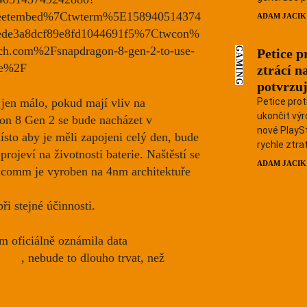
eetembed%7Ctwterm%5E158940514374
ADAM JACIK
de3a8dcf89e8fd1044691f5%7Ctwcon%
.com%2Fsnapdragon-8-gen-2-to-use-
GAMING
Petice p
ce%2F
ztrácí n
potvrzuj
Petice prot
 jen málo, pokud mají vliv na
ukončit výr
gon 8 Gen 2 se bude nacházet v
nové PlaySt
místo aby je měli zapojeni celý den, bude
rychle ztrati
rojeví na životnosti baterie. Naštěstí se
ADAM JACIK
alcomm je vyroben na 4nm architektuře
0procentní zvýšení
ři stejné účinnosti.
 oficiálně oznámila data
mmit
, nebude to dlouho trvat, než