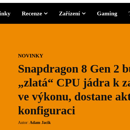
inky
Recenze
Zařízení
Gaming
NOVINKY
Snapdragon 8 Gen 2 bu
„zlatá“ CPU jádra k z
ve výkonu, dostane ak
konfiguraci
Autor:
Adam Jacik