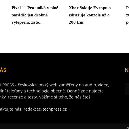
Pixel 11 Pro uniká v plné
Xbox šokuje Evropu a
P
parádě: jen drobná
zdražuje konzole až o
z
vylepšení, zato...
200 Eur
p
NÁS
N
 PRESS - česko-slovenský web zaměřený na audio, video,
lní telefony a technologie obecně. Denně zde najdete
nky, recenze a testy. Vážíme si toho, že nás čteš.
aktujte nás:
redakce@techpress.cz
G