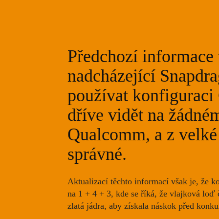
Předchozí informace t
nadcházející Snapdr
používat konfiguraci
dříve vidět na žádn
Qualcomm, a z velké 
správné.
Aktualizací těchto informací však je, že
ko
na 1 + 4 + 3, kde se říká, že vlajková loď
zlatá jádra, aby získala náskok před konku