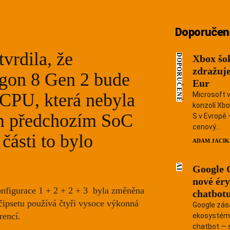
Doporučen
vrdila, že
DOPORUČENÉ
Xbox šo
zdražuje
agon 8 Gen 2 bude
Eur
 CPU, která nebyla
Microsoft v
konzolí Xbo
ém předchozím SoC
S v Evropě 
cenový...
části to bylo
HLEDAT...
ADAM JACIK
AI
Google 
nové éry
Android
nfigurace 1 + 2 + 2 + 3
byla změněna
chatbotu
 čipsetu používá čtyři vysoce výkonná
Google zás
Apple
rencí.
ekosystém.
chatbot — s