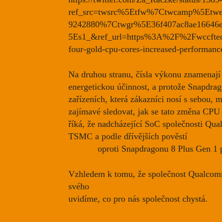
ref_src=twsrc%5Etfw%7Ctwcamp%5Etw
9242880%7Ctwgr%5E36f407ac8ae16646e
5Es1_&ref_url=https%3A%2F%2Fwccftech
four-gold-cpu-cores-increased-performan
Na druhou stranu, čísla výkonu znamenají
energetickou účinnost, a protože Snapdra
zařízeních, která zákazníci nosí s sebou, 
zajímavé sledovat, jak se tato změna CPU p
říká, že nadcházející SoC společnosti Qu
TSMC a podle dřívějších pověstí
přinese
2
výkonu
oproti
Snapdragonu 8 Plus Gen 1
p
Vzhledem k tomu, že společnost Qualcomm
svého
výročního summitu Snapdragon Su
uvidíme, co pro nás společnost chystá.