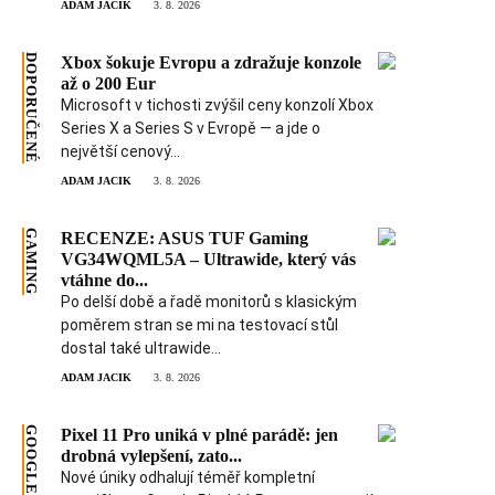
ADAM JACIK
3. 8. 2026
DOPORUČENÉ
Xbox šokuje Evropu a zdražuje konzole
až o 200 Eur
Microsoft v tichosti zvýšil ceny konzolí Xbox
Series X a Series S v Evropě — a jde o
největší cenový...
ADAM JACIK
3. 8. 2026
GAMING
RECENZE: ASUS TUF Gaming
VG34WQML5A – Ultrawide, který vás
vtáhne do...
Po delší době a řadě monitorů s klasickým
poměrem stran se mi na testovací stůl
dostal také ultrawide...
ADAM JACIK
3. 8. 2026
GOOGLE
Pixel 11 Pro uniká v plné parádě: jen
drobná vylepšení, zato...
Nové úniky odhalují téměř kompletní