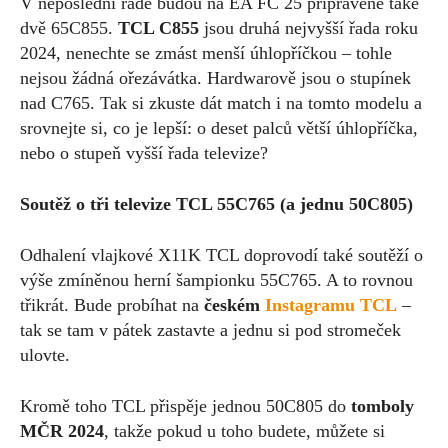
V neposlední řadě budou na EA FC 25 připravené také
dvě 65C855.
TCL C855
jsou druhá nejvyšší řada roku
2024, nenechte se zmást menší úhlopříčkou – tohle
nejsou žádná ořezávátka. Hardwarově jsou o stupínek
nad C765. Tak si zkuste dát match i na tomto modelu a
srovnejte si, co je lepší: o deset palců větší úhlopříčka,
nebo o stupeň vyšší řada televize?
Soutěž o tři televize TCL 55C765 (a jednu 50C805)
Odhalení vlajkové X11K TCL doprovodí také soutěží o
výše zmíněnou herní šampionku 55C765. A to rovnou
třikrát. Bude probíhat na
českém
Instagramu TCL
–
tak se tam v pátek zastavte a jednu si pod stromeček
ulovte.
Kromě toho TCL přispěje jednou 50C805 do
tomboly
MČR 2024
, takže pokud u toho budete, můžete si