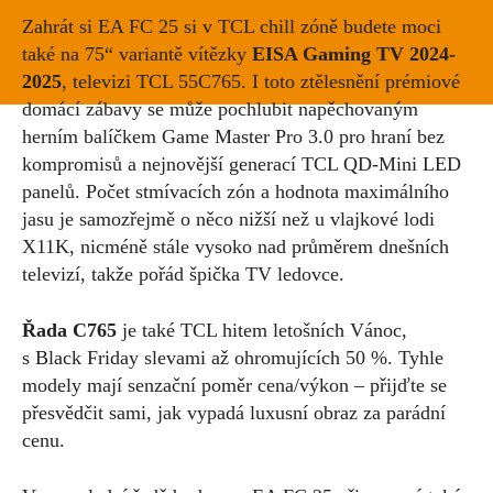
Zahrát si EA FC 25 si v TCL chill zóně budete moci
také na 75“ variantě vítězky
EISA Gaming TV 2024-
2025
, televizi TCL 55C765. I toto ztělesnění prémiové
domácí zábavy se může pochlubit napěchovaným
herním balíčkem Game Master Pro 3.0 pro hraní bez
kompromisů a nejnovější generací TCL QD-Mini LED
panelů. Počet stmívacích zón a hodnota maximálního
jasu je samozřejmě o něco nižší než u vlajkové lodi
X11K, nicméně stále vysoko nad průměrem dnešních
televizí, takže pořád špička TV ledovce.
Řada C765
je také TCL hitem letošních Vánoc,
s Black Friday slevami až ohromujících 50 %. Tyhle
modely mají senzační poměr cena/výkon – přijďte se
přesvědčit sami, jak vypadá luxusní obraz za parádní
cenu.