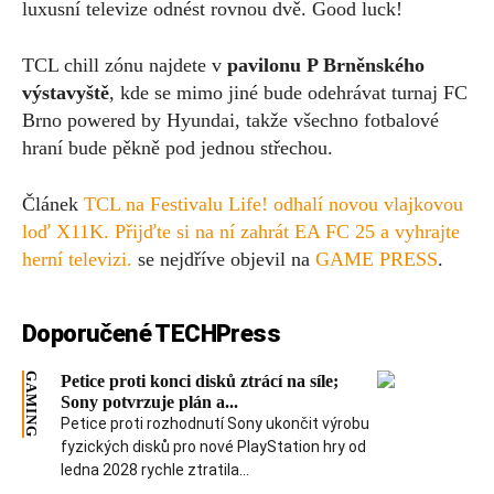
luxusní televize odnést rovnou dvě. Good luck!
TCL chill zónu najdete v
pavilonu P Brněnského
výstavyště
, kde se mimo jiné bude odehrávat turnaj FC
Brno powered by Hyundai, takže všechno fotbalové
hraní bude pěkně pod jednou střechou.
Článek
TCL na Festivalu Life! odhalí novou vlajkovou
loď X11K. Přijďte si na ní zahrát EA FC 25 a vyhrajte
herní televizi.
se nejdříve objevil na
GAME PRESS
.
Doporučené TECHPress
GAMING
Petice proti konci disků ztrácí na síle;
Sony potvrzuje plán a...
Petice proti rozhodnutí Sony ukončit výrobu
fyzických disků pro nové PlayStation hry od
ledna 2028 rychle ztratila...