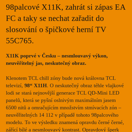
98palcové X11K, zahrát si zápas EA
FC a taky se nechat zařadit do
slosování o špičkové herní TV
55C765.
X11K poprvé v Česku – nesmlouvavý výkon,
neuvěřitelný jas, neskutečný obraz.
Klenotem TCL chill zóny bude nová královna TCL
televizí,
98“ X11H
. O neskutečný obraz téhle vlajkové
lodi se stará nejnovější generace TCL QD-Mini LED
panelů, která se pyšní oslnivým maximálním jasem
6500 nitů a omračujícím množstvím stmívacích zón –
neuvěřitelných 14 112 v případě tohoto 98palcového
modelu. To ve výsledku znamená opravdu černé černé,
zářící bílé a nesmlouvavý kontrast. Opravdový šperk