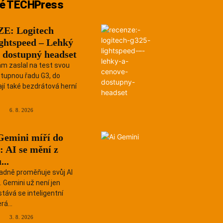
é TECHPress
E: Logitech
ghtspeed – Lehký
 dostupný headset
ám zaslal na test svou
tupnou řadu G3, do
jí také bezdrátová herní
6. 8. 2026
Gemini míří do
: AI se mění z
...
adně proměňuje svůj AI
 Gemini už není jen
tává se inteligentní
rá...
3. 8. 2026