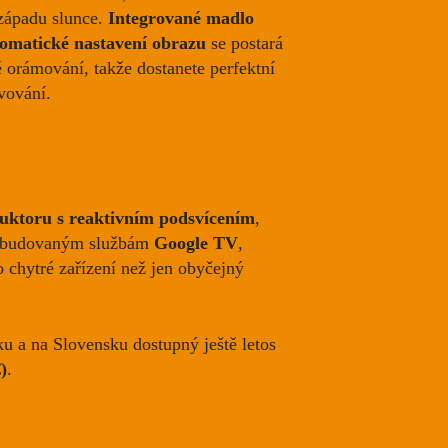
 západu slunce.
Integrované madlo
omatické nastavení obrazu
se postará
é orámování, takže dostanete perfektní
vování.
uktoru s reaktivním podsvícením
,
 zabudovaným službám
Google TV
,
 chytré zařízení než jen obyčejný
u a na Slovensku dostupný ještě letos
)
.