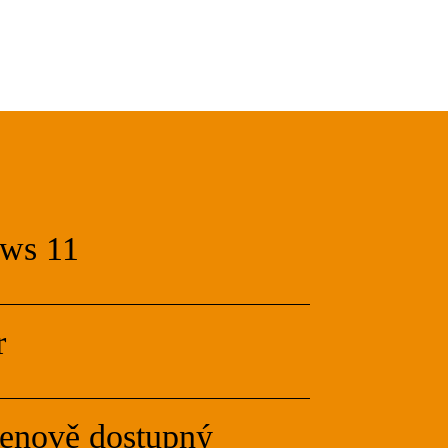
ows 11
r
enově dostupný