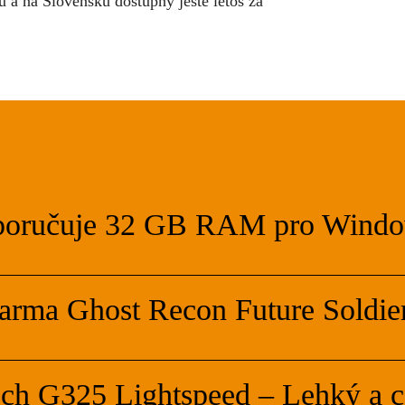
 a na Slovensku dostupný ještě letos za
doporučuje 32 GB RAM pro Wind
darma Ghost Recon Future Soldie
h G325 Lightspeed – Lehký a c