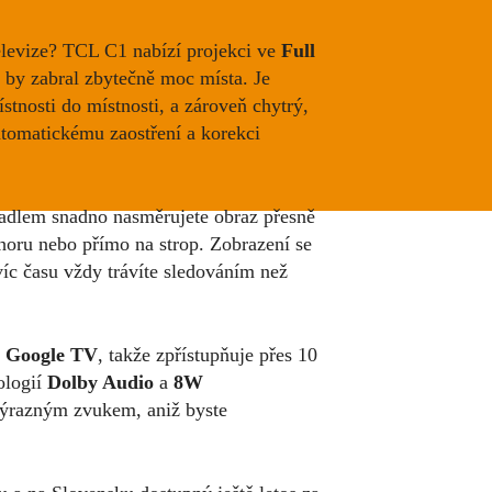
elevize? TCL C1 nabízí projekci ve
Full
 by zabral zbytečně moc místa. Je
stnosti do místnosti, a zároveň chytrý,
utomatickému zaostření a korekci
dlem snadno nasměrujete obraz přesně
horu nebo přímo na strop. Zobrazení se
víc času vždy trávíte sledováním než
í
Google TV
, takže zpřístupňuje přes 10
ologií
Dolby Audio
a
8W
výrazným zvukem, aniž byste