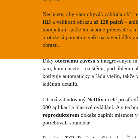
Nechcete, aby vám obývák zabírala obří t
HD
a velikostí obrazu až
120 palců
– aniž
kompaktní, takže ho snadno přenesete z mí
protože si pamatuje vaše nastavení díky a
obrazu.
Díky
otočnému závěsu
s integrovaným ma
tam, kam chcete – na stěnu, pod úhlem na
koriguje automaticky a řádu vteřin, takže 
laděním detailů.
C1 má zabudovaný
Netflix
i celé prostřed
000 aplikací a hlasové ovládání. A s techn
reproduktorem
dokáže zaplnit místnost 
potřebovali soundbar.