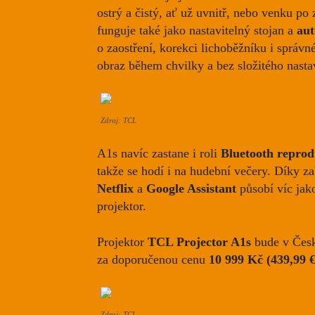
ostrý a čistý, ať už uvnitř, nebo venku po
funguje také jako nastavitelný stojan a
aut
o zaostření, korekci lichoběžníku i správn
obraz během chvilky a bez složitého nasta
Zdroj: TCL
A1s navíc zastane i roli
Bluetooth reprod
takže se hodí i na hudební večery. Díky
Netflix
a
Google Assistant
působí víc jako
projektor.
Projektor
TCL Projector A1s
bude v Česk
za doporučenou cenu
10 999 Kč (439,99 €
Zdroj: TCL