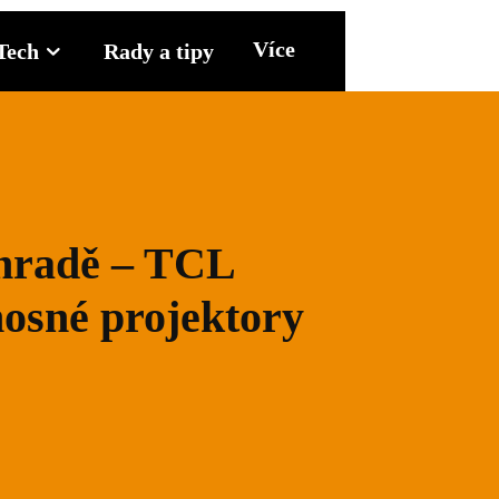
Více
Tech
Rady a tipy
ahradě – TCL
nosné projektory