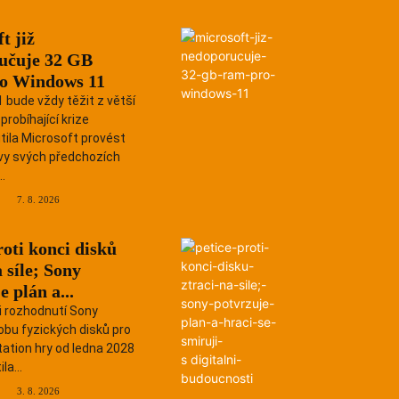
t již
učuje 32 GB
o Windows 11
bude vždy těžit z větší
probíhající krize
ila Microsoft provést
avy svých předchozích
..
7. 8. 2026
Recenze
roti konci disků
a síle; Sony
e plán a...
i rozhodnutí Sony
obu fyzických disků pro
ation hry od ledna 2028
la...
3. 8. 2026