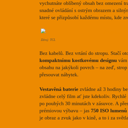
vychutnáte oblíbený obsah bez omezení tr
snadné ovládání s ostrým obrazem a siln
které se přizpůsobí každému místu, kde zr
Zdroj: TCL
Bez kabelů. Bez vrtání do stropu. Stačí oto
kompaktnímu kostkovému designu
vám 
obsahu na jakýkoli povrch – na zeď, strop 
přesouvat nábytek.
Vestavěná baterie
zvládne až 3 hodiny be
zvládne celý film ať jste kdekoliv. Rychlé
po pouhých 30 minutách v zásuvce. A pře
prémiovou výbavu – jas
750 ISO lumenů
je obraz a zvuk jako v kině, a to i za světl