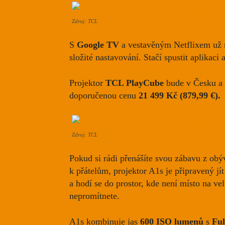
Zdroj: TCL
S
Google TV
a vestavěným Netflixem už ne
složité nastavování. Stačí spustit aplikaci 
Projektor
TCL PlayCube
bude v Česku a n
doporučenou cenu
21 499 Kč (879,99 €).
Zdroj: TCL
Pokud si rádi přenášíte svou zábavu z obý
k přátelům, projektor A1s je připravený jí
a hodí se do prostor, kde není místo na vel
nepromítnete.
A1s kombinuje jas
600 ISO lumenů
s
Ful