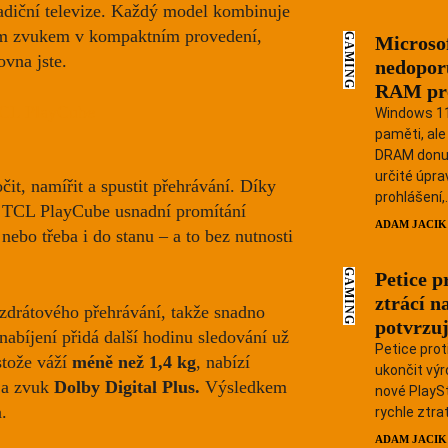
adiční televize. Každý model kombinuje
HLEDAT...
ým zvukem v kompaktním provedení,
GAMING
Microsof
ovna jste.
nedopor
RAM pr
Windows 11 
Android
paměti, ale 
DRAM donut
určité úpr
Apple
čit, namířit a spustit přehrávání. Díky
prohlášení,.
TCL PlayCube usnadní promítání
ADAM JACIK
nebo třeba i do stanu – a to bez nutnosti
Mobily 
GAMING
Petice p
ztrácí n
zdrátového přehrávání, takže snadno
potvrzuj
 nabíjení přidá další hodinu sledování už
Petice prot
stože váží
méně než
1,4 kg
, nabízí
ukončit výr
a zvuk
Dolby Digital Plus.
Výsledkem
nové PlaySt
a.
rychle ztrati
ADAM JACIK