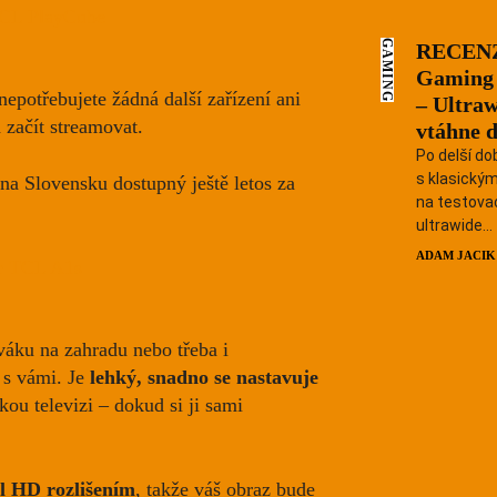
GAMING
RECENZ
Gamin
potřebujete žádná další zařízení ani
– Ultraw
a začít streamovat.
vtáhne d
Po delší do
s klasický
a Slovensku dostupný ještě letos za
na testovac
ultrawide...
ADAM JACIK
váku na zahradu nebo třeba i
t s vámi. Je
lehký, snadno se nastavuje
kou televizi – dokud si ji sami
l HD rozlišením
, takže váš obraz bude