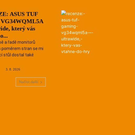
E: ASUS TUF
g VG34WQML5A
ide, který vás
o...
bě a řadě monitorů
m poměrem stran se mi
í stůl dostal také
3. 8. 2026
Načíst další