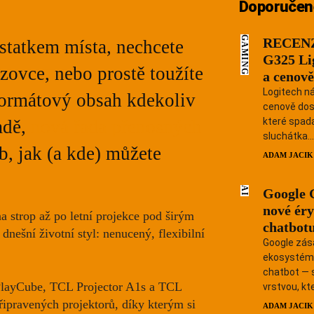
Doporučen
GAMING
RECENZ
statkem místa, nechcete
G325 Li
azovce, nebo prostě toužíte
a cenově
Logitech n
formátový obsah kdekoliv
cenově dos
které spada
radě,
nová řada přenosných
sluchátka...
, jak (a kde) můžete
ADAM JACIK
AI
Google 
nové éry
 strop až po letní projekce pod širým
chatbotu
dnešní životní styl: nenucený, flexibilní
Google zás
ekosystém.
chatbot — s
 PlayCube, TCL Projector A1s a TCL
vrstvou, kte
připravených projektorů, díky kterým si
ADAM JACIK