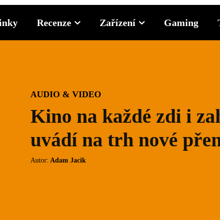
inky
Recenze
Zařízení
Gaming
AUDIO & VIDEO
Kino na každé zdi i z
uvádí na trh nové pře
Autor:
Adam Jacik