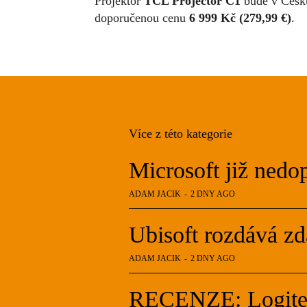
Projektor
TCL Projector C1
bude v Česku
doporučenou cenu
6 999 Kč (279,99 €)
.
Více z této kategorie
Microsoft již ne
ADAM JACIK
-
2 DNY AGO
Ubisoft rozdává z
ADAM JACIK
-
2 DNY AGO
RECENZE: Logitec