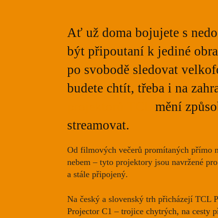
Ať už doma bojujete s nedo
být připoutaní k jediné obr
po svobodě sledovat velko
budete chtít, třeba i na zah
projektorů TCL
mění způsob
streamovat.
Od filmových večerů promítaných přímo na
nebem – tyto projektory jsou navržené pro 
a stále připojený.
Na český a slovenský trh přicházejí TCL
Projector C1 – trojice chytrých, na cesty 